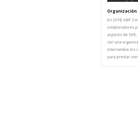
Organización
En 2018, V&P Con
colaboradores p
aspecto de SER,
ser una organiz
intercambie los 
para prestar serv