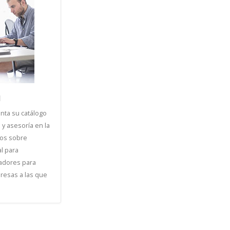
l
nta su catálogo
 y asesoría en la
sos sobre
l para
jadores para
resas a las que