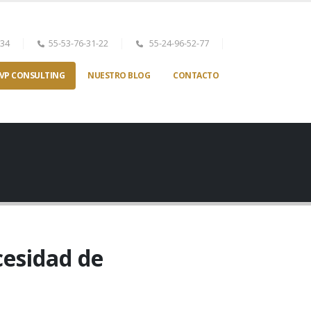
-34
55-53-76-31-22
55-24-96-52-77
VP CONSULTING
NUESTRO BLOG
CONTACTO
cesidad de