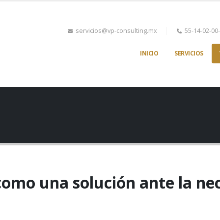
servicios@vp-consulting.mx
55-14-02-00
INICIO
SERVICIOS
como una solución ante la ne