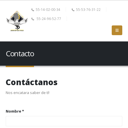
55-14-02-00-34
55-53-76-31-22
55-24-96-52-77
Contacto
Contáctanos
Nos encatara saber de tí!
Nombre *