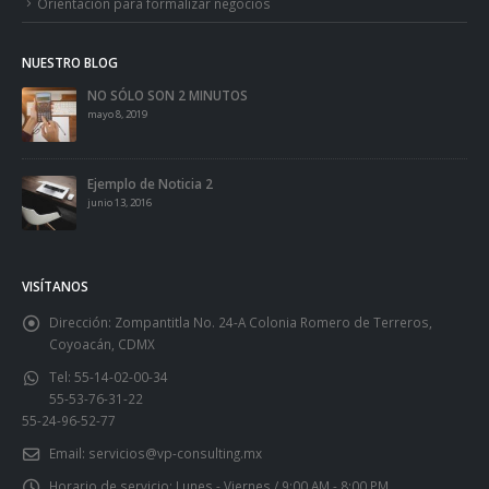
Orientación para formalizar negocios
NUESTRO BLOG
NO SÓLO SON 2 MINUTOS
mayo 8, 2019
Ejemplo de Noticia 2
junio 13, 2016
VISÍTANOS
Dirección:
Zompantitla No. 24-A Colonia Romero de Terreros,
Coyoacán, CDMX
Tel:
55-14-02-00-34
55-53-76-31-22
55-24-96-52-77
Email:
servicios@vp-consulting.mx
Horario de servicio:
Lunes - Viernes / 9:00 AM - 8:00 PM