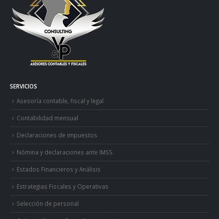
SERVICIOS
Asesoría contable, fiscal y legal
Contabilidad mensual
Declaraciones de impuestos
Nómina y declaraciones ante IMSS.
Estados Financieros y Análisis
Estrategias Fiscales y Operativas
Selección de personal