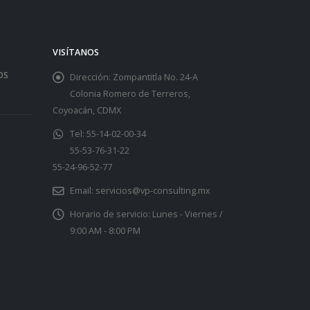
VISÍTANOS
OS
Dirección:
Zompantitla No. 24-A
Colonia Romero de Terreros,
Coyoacán, CDMX
Tel:
55-14-02-00-34
55-53-76-31-22
55-24-96-52-77
Email:
servicios@vp-consulting.mx
Horario de servicio:
Lunes - Viernes /
9:00 AM - 8:00 PM