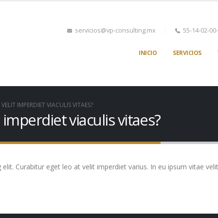
servicios@vp-consulting.mx
55-14-02-00
INICIO
SERVICIOS
VELIT IMPERDIET VIACULIS VITAES?
 imperdiet viaculis vitaes?
it. Curabitur eget leo at velit imperdiet varius. In eu ipsum vitae veli