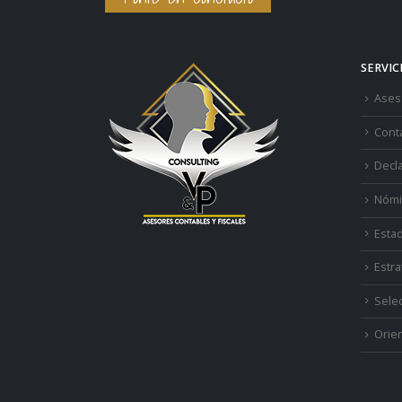
SERVIC
Aseso
Cont
Decl
Nómi
Estad
Estra
Sele
Orien