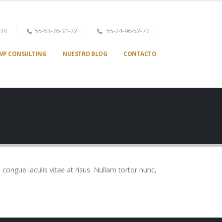
-34
55-53-76-31-22
55-24-96-52-77
VP CONSULTING
NUESTRO BLOG
CONTACTO
t congue iaculis vitae at risus. Nullam tortor nunc,