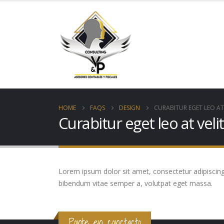
HOME
FAQS
DESIGN
CURABITUR EGET LEO AT 
Curabitur eget leo at velit
Lorem ipsum dolor sit amet, consectetur adipiscing el
bibendum vitae semper a, volutpat eget massa.
Ponte en conctacto