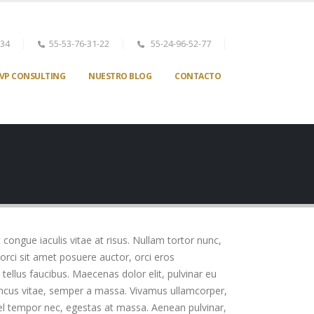
-34
55-53-76-31-22
55-24-96-52-77
VP CONSULTING
NUESTRO BLOG
CONTACTO
t congue iaculis vitae at risus. Nullam tortor nunc,
orci sit amet posuere auctor, orci eros
ellus faucibus. Maecenas dolor elit, pulvinar eu
rhoncus vitae, semper a massa. Vivamus ullamcorper,
vel tempor nec, egestas at massa. Aenean pulvinar,