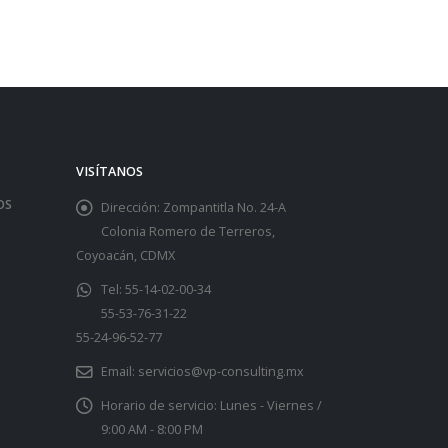
VISÍTANOS
OS
Dirección:
Zompantitla No. 24-A
Colonia Romero de Terreros,
Coyoacán, CDMX
Tel:
55-14-02-00-34
55-53-76-31-22
55-24-96-52-77
Email:
servicios@vp-consulting.mx
Horario de servicio:
Lunes - Viernes /
9:00 AM - 8:00 PM