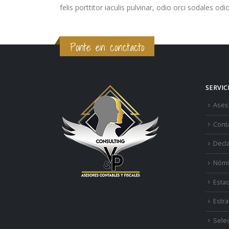
felis porttitor iaculis pulvinar, odio orci sodales odi
Ponte en conctacto
SERVIC
Aseso
Cont
Decl
Nómi
Estad
Estra
Sele