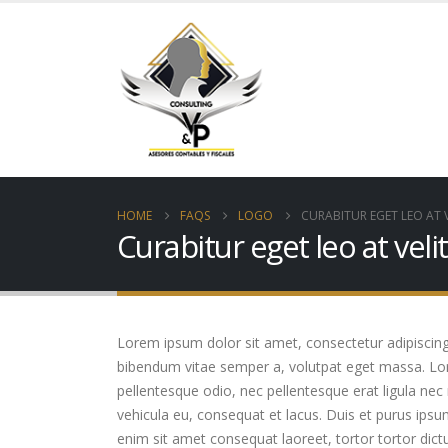
HOME
FAQS
LOGO
CURABITUR EGET LEO AT V
Curabitur eget leo at veli
Lorem ipsum dolor sit amet, consectetur adipiscing el
bibendum vitae semper a, volutpat eget massa. Lorem
pellentesque odio, nec pellentesque erat ligula nec
vehicula eu, consequat et lacus. Duis et purus ipsu
enim sit amet consequat laoreet, tortor tortor dict