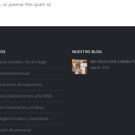
o, ac pulvinar felis quam sit.
IOS
NUESTRO BLOG
NO SÓLO SON 2 MINUT
ría contable, fiscal y legal
mayo 8, 2019
abilidad mensual
araciones de impuestos
na y declaraciones ante IMSS.
os Financieros y Análisis
tegias Fiscales y Operativas
cción de personal