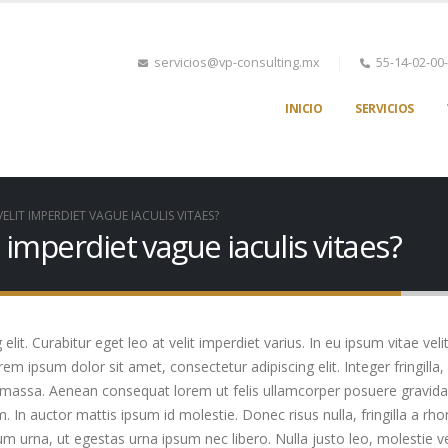
servicios@vp-consulting.mx
55-14-02-00
INICIO
SERVICIOS
ELIT IMPERDIET VAGUE IACULIS VITAES?
t imperdiet vague iaculis vitaes?
it. Curabitur eget leo at velit imperdiet varius. In eu ipsum vitae veli
 ipsum dolor sit amet, consectetur adipiscing elit. Integer fringilla, 
 massa. Aenean consequat lorem ut felis ullamcorper posuere gravida t
m. In auctor mattis ipsum id molestie. Donec risus nulla, fringilla a 
um urna, ut egestas urna ipsum nec libero. Nulla justo leo, molestie 