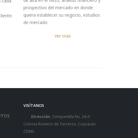
de alta en el IMSS, análisis financiero y
a cada
prospectivo del mercado en donde
quiera establecer su negocio, estudios
liente.
de mercado.
Ver más
VISÍTANOS
UTOS
Dirección:
Zompantitla No. 24-A
Colonia Romero de Terreros, Coyoacán,
CDMX