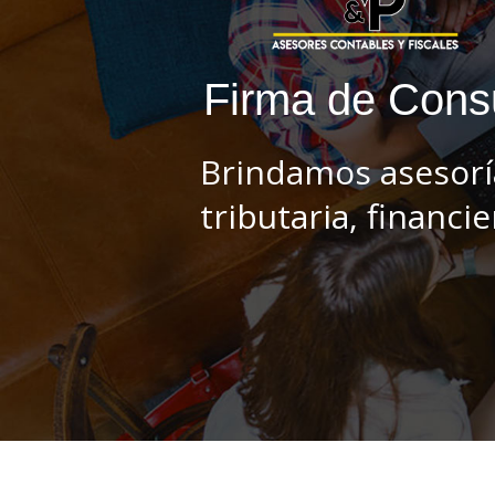
F
i
r
m
a
d
e
C
o
n
s
Brindamos asesorí
tributaria, financi