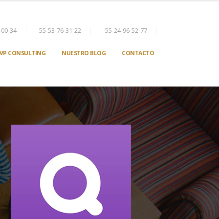
-00-34
55-53-76-31-22
55-24-96-52-77
VP CONSULTING
NUESTRO BLOG
CONTACTO