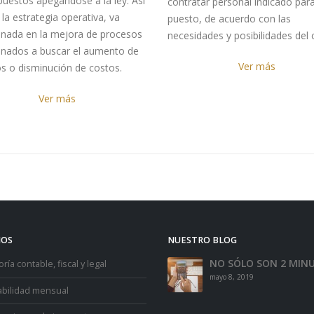
puestos apegándose a la ley. Así
contratar personal indicado par
la estrategia operativa, va
puesto, de acuerdo con las
nada en la mejora de procesos
necesidades y posibilidades del c
nados a buscar el aumento de
Ver más
os o disminución de costos.
Ver más
IOS
NUESTRO BLOG
NO SÓLO SON 2 MIN
ría contable, fiscal y legal
mayo 8, 2019
abilidad mensual