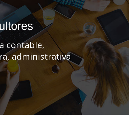
u
l
t
o
r
e
s
a contable,
era, administrativa