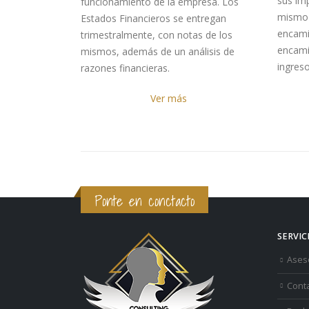
sus im
funcionamiento de la empresa. Los
mismo 
Estados Financieros se entregan
encami
trimestralmente, con notas de los
encami
mismos, además de un análisis de
ingres
razones financieras.
Ver más
Ponte en conctacto
SERVIC
Aseso
Cont