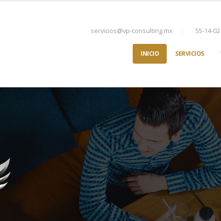
servicios@vp-consulting.mx
55-14-02
INICIO
SERVICIOS