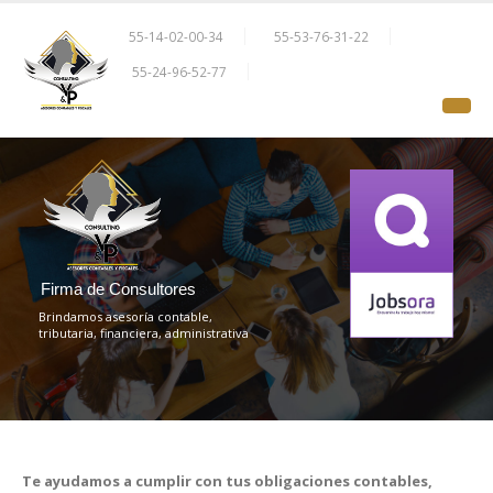
55-14-02-00-34
55-53-76-31-22
55-24-96-52-77
F
i
r
m
a
d
e
C
o
n
s
u
l
t
o
r
e
s
Brindamos asesoría contable,
tributaria, financiera, administrativa
Te ayudamos a cumplir con tus obligaciones contables,